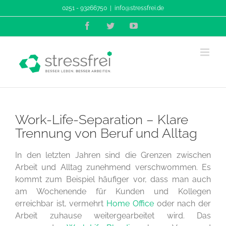
Zum
0251 - 93266750
|
info@stressfrei.de
Inhalt
Facebook
Twitter
YouTube
springen
Work-Life-Separation – Klare
Trennung von Beruf und Alltag
In den letzten Jahren sind die Grenzen zwischen
Arbeit und Alltag zunehmend verschwommen. Es
kommt zum Beispiel häufiger vor, dass man auch
am Wochenende für Kunden und Kollegen
erreichbar ist, vermehrt
Home Office
oder nach der
Arbeit zuhause weitergearbeitet wird. Das