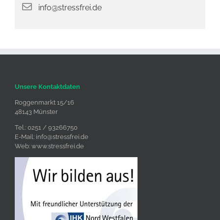
info@stressfrei.de
Unsere Kontaktdaten
Roggenmarkt 15/16
48143 Münster
Tel.: 0251 / 93266750
E-Mail:
info@stressfrei.de
Web:
www.stressfrei.de