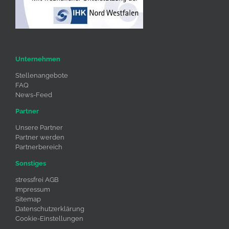
Unternehmen
Stellenangebote
FAQ
News-Feed
Partner
Unsere Partner
Partner werden
Partnerbereich
Sonstiges
stressfrei AGB
Impressum
Sitemap
Datenschutzerklärung
Cookie-Einstellungen