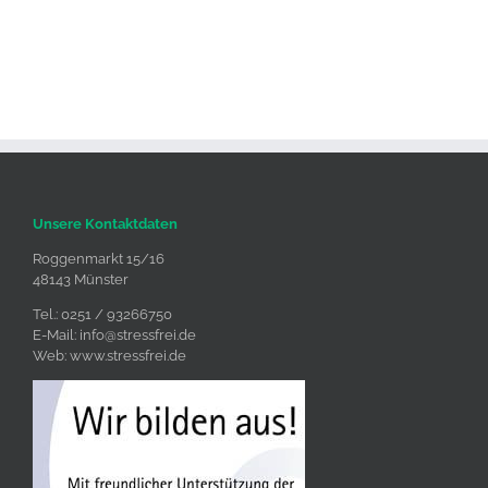
Unsere Kontaktdaten
Roggenmarkt 15/16
48143 Münster
Tel.: 0251 / 93266750
E-Mail:
info@stressfrei.de
Web:
www.stressfrei.de