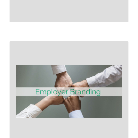
Mehr erfahren.
Eine frühzeitige Ausrichtung auf
veränderte
Rahmenbedingungen im
Berufsleben ermöglicht die
Entwicklung eines
Wettbewerbsvorteils.
Mehr erfahren