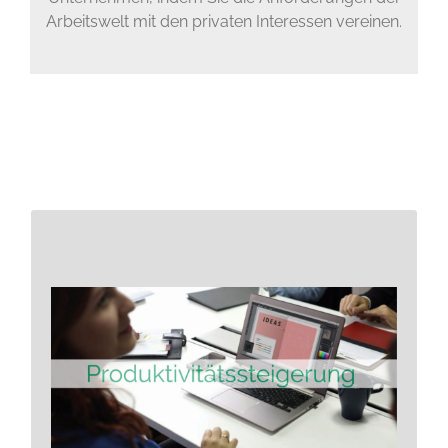
Arbeitswelt mit den privaten Interessen vereinen.
Für den wirtschaftlichen Erfolg
eines Unternehmens ist die
Leistungsfähigkeit seiner
Mitarbeiter eine wichtige, wenn
nicht sogar die entscheidende,
Größe.