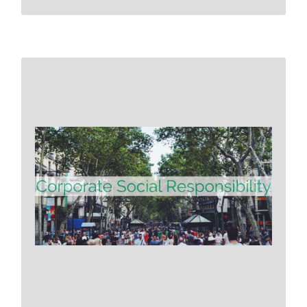
Corporate Social
Responsibility ist eine Thematik,
die in den letzten Jahren
konstant an Bedeutung
gewonnen hat, und beschreibt
die Übernahme von
gesellschaftlicher Verantwortung
durch Unternehmen.
Mehr erfahren