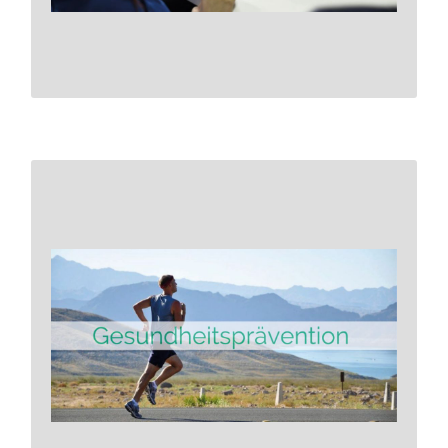
Mehr erfahren
Die Vorstellung, dass sich soziale
Verantwortung und
ökonomischer Erfolg
ausschließen, ist längst
widerlegt. Tatsächlich sind
nachhaltige Unternehmen oft
langfristig erfolgreicher.