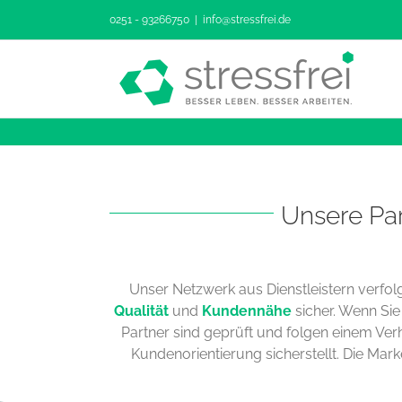
Zum
0251 - 93266750
|
info@stressfrei.de
Inhalt
springen
Unsere Par
Unser Netzwerk aus Dienstleistern verfolg
Qualität
und
Kundennähe
sicher. Wenn Sie
Partner sind geprüft und folgen einem Verh
Kundenorientierung sicherstellt. Die Mar