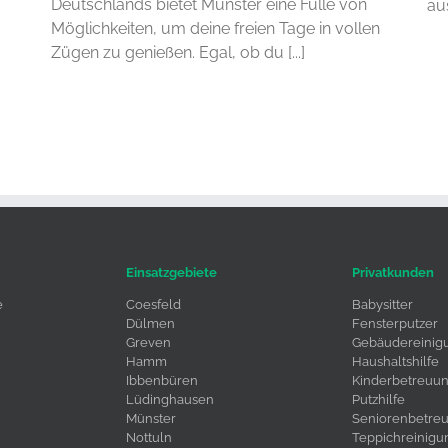
Deutschlands bietet Münster eine Fülle von
au
Möglichkeiten, um deine freien Tage in vollen
Zügen zu genießen. Egal, ob du [...]
Einsatzgebiete
Privatkunden
e
Coesfeld
Babysitter
Dülmen
Fensterputzer
Greven
Gebäudereinig
Hamm
Haushaltshilfe
Ibbenbüren
Kinderbetreuu
Lüdinghausen
Putzhilfe
Münster
Seniorenbetre
Nottuln
Teppichreinigu