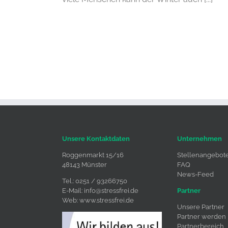
Unsere Kontaktdaten
Unternehmen
Roggenmarkt 15/16
Stellenangebot
48143 Münster
FAQ
News-Feed
Tel.: 0251 / 93266750
E-Mail:
info@stressfrei.de
Partner
Web:
www.stressfrei.de
Unsere Partner
Partner werden
Partnerbereich