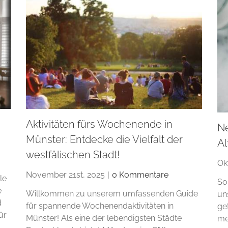
Aktivitäten fürs Wochenende in
N
Münster: Entdecke die Vielfalt der
Al
westfälischen Stadt!
Ok
November 21st, 2025
|
0 Kommentare
le
So
e
Willkommen zu unserem umfassenden Guide
un
d
für spannende Wochenendaktivitäten in
ge
ür
Münster! Als eine der lebendigsten Städte
me