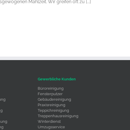
sgewogenen Mahlzeit. Wir greifen oft zu [...]
Gewerbliche Kunden
Büroreinigung
Fensterputzer
ung
Gebäudereinigung
Praxisreinigung
ng
Teppichreinigung
Treppenhausreinigung
uung
Winterdienst
ng
Umzugsservice