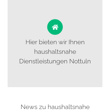
Appelhülsen
Baumberg
Darup
Gladbeck
Heller
Horst
Hier bieten wir Ihnen
Hövel
Schapdetten
haushaltsnahe
Stevern
Dienstleistungen Nottuln
Stockum
Uphoven
Werlte
News zu haushaltsnahe