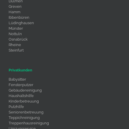
Dülmen
Greven
Hamm
Ibbenbüren
Lüdinghausen
Münster
Nottuln
Osnabrück
Rheine
Steinfurt
Privatkunden
Babysitter
Fensterputzer
Gebäudereinigung
Haushaltshilfe
Kinderbetreuung
Putzhilfe
Seniorenbetreuung
Teppichreinigung
Treppenhausreinigung
Umzugsservice