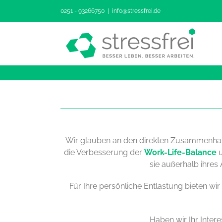
Zum
0251 - 93266750
|
info@stressfrei.de
Inhalt
springen
Wir glauben an den direkten Zusammenhang
die Verbesserung der
Work-Life-Balance
u
sie außerhalb ihres
Für Ihre persönliche Entlastung bieten w
Haben wir Ihr Intere