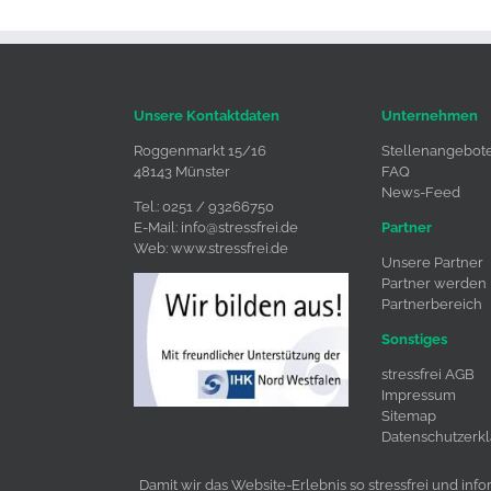
Unsere Kontaktdaten
Unternehmen
Roggenmarkt 15/16
Stellenangebot
48143 Münster
FAQ
News-Feed
Tel.: 0251 / 93266750
E-Mail:
info@stressfrei.de
Partner
Web:
www.stressfrei.de
Unsere Partner
Partner werden
Partnerbereich
Sonstiges
stressfrei AGB
Impressum
Sitemap
Datenschutzerk
Cookie-Einstell
Damit wir das Website-Erlebnis so stressfrei und inf