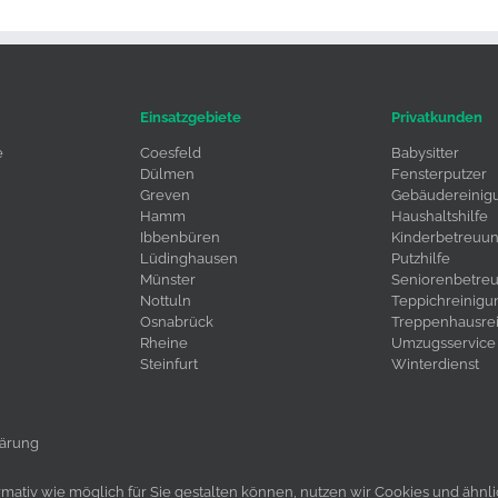
Einsatzgebiete
Privatkunden
e
Coesfeld
Babysitter
Dülmen
Fensterputzer
Greven
Gebäudereinig
Hamm
Haushaltshilfe
Ibbenbüren
Kinderbetreuu
Lüdinghausen
Putzhilfe
Münster
Seniorenbetre
Nottuln
Teppichreinigu
Osnabrück
Treppenhausre
Rheine
Umzugsservice
Steinfurt
Winterdienst
lärung
ungen
ormativ wie möglich für Sie gestalten können, nutzen wir Cookies und ähn