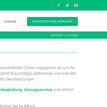
Facebook
Twitter
YouTube
DIENSTLEISTUNG ANFRAGEN
Kontakt
Startseite
Konzept
oduktivität. Daher engagieren wir uns für
tärkt Berufstätige zielführend und entlastet
he Dienstleistungen.
nbegleitung
,
Umzugsservice
und einfach
lasten Sie im Alltag!