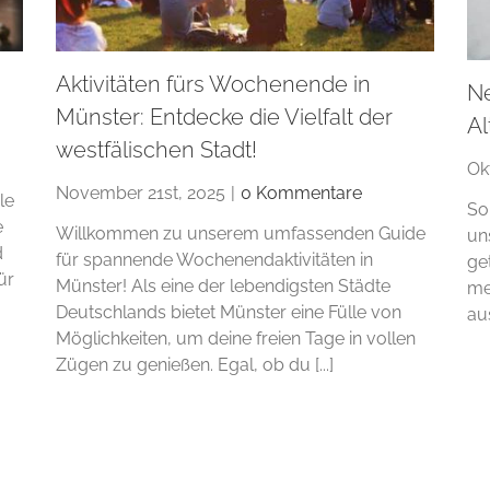
Aktivitäten fürs Wochenende in
N
Münster: Entdecke die Vielfalt der
Al
westfälischen Stadt!
Ok
November 21st, 2025
|
0 Kommentare
le
So
e
Willkommen zu unserem umfassenden Guide
un
d
für spannende Wochenendaktivitäten in
ge
ür
Münster! Als eine der lebendigsten Städte
me
Deutschlands bietet Münster eine Fülle von
au
Möglichkeiten, um deine freien Tage in vollen
Zügen zu genießen. Egal, ob du [...]