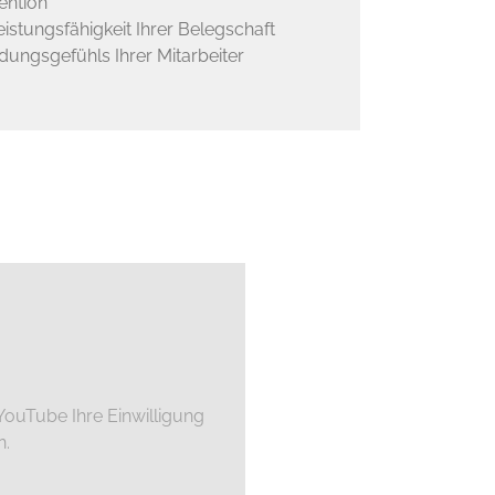
ention
istungsfähigkeit Ihrer Belegschaft
dungsgefühls Ihrer Mitarbeiter
ouTube Ihre Einwilligung
n.