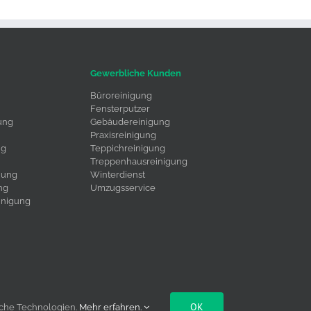
Gewerbliche Kunden
Büroreinigung
Fensterputzer
ung
Gebäudereinigung
Praxisreinigung
ng
Teppichreinigung
Treppenhausreinigung
uung
Winterdienst
ng
Umzugsservice
inigung
OK
liche Technologien.
Mehr erfahren.