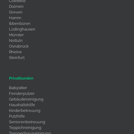
Coesfeld
Dülmen
Greven
Hamm
Ibbenbüren
Lüdinghausen
Münster
Nottuln
Osnabrück
Rheine
Steinfurt
Privatkunden
Babysitter
Fensterputzer
Gebäudereinigung
Haushaltshilfe
Kinderbetreuung
Putzhilfe
Seniorenbetreuung
Teppichreinigung
Treppenhausreinigung