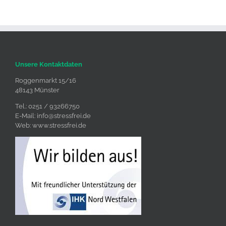
Unsere Kontaktdaten
Roggenmarkt 15/16
48143 Münster
Tel.: 0251 / 93266750
E-Mail:
info@stressfrei.de
Web:
www.stressfrei.de