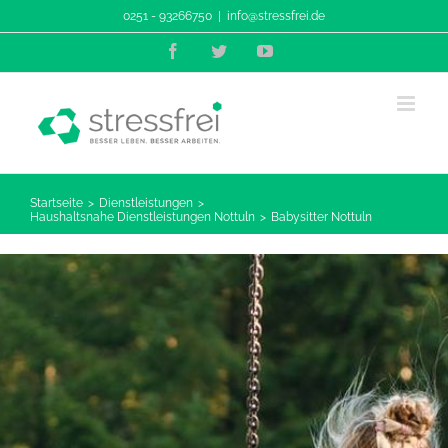
Zum
0251 - 93266750
|
info@stressfrei.de
Inhalt
Facebook
Twitter
YouTube
springen
Startseite
Dienstleistungen
Haushaltsnahe Dienstleistungen Nottuln
Babysitter Nottuln