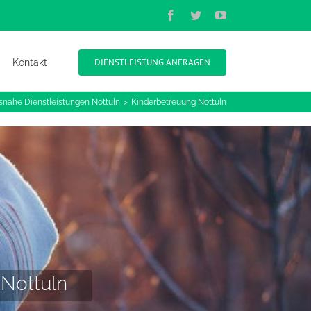
Facebook
Twitter
YouTube
DIENSTLEISTUNG ANFRAGEN
Kontakt
snahe Dienstleistungen Nottuln
Kinderbetreuung Nottuln
 Nottuln