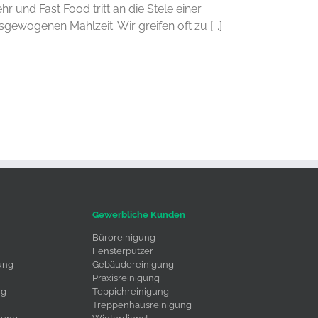
hr und Fast Food tritt an die Stele einer
sgewogenen Mahlzeit. Wir greifen oft zu [...]
Gewerbliche Kunden
Büroreinigung
Fensterputzer
ung
Gebäudereinigung
Praxisreinigung
ng
Teppichreinigung
Treppenhausreinigung