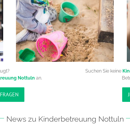
eugt?
Suchen Sie keine
Ki
treuung Nottuln
an.
Bet
NFRAGEN
News zu Kinderbetreuung Nottuln