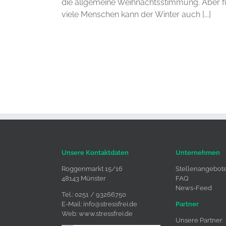
die allgemeine Weihnachtsstimmung. Aber f
viele Menschen kann der Winter auch [...]
Unsere Kontaktdaten
Unternehmen
Roggenmarkt 15/16
Stellenangebot
48143 Münster
FAQ
News-Feed
Tel.: 0251 / 93266750
E-Mail:
info@stressfrei.de
Partner
Web:
www.stressfrei.de
Unsere Partner