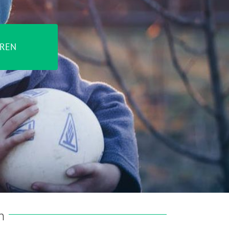
REN
n