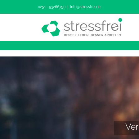
Zum
0251 - 93266750
|
info@stressfrei.de
Inhalt
springen
Ver