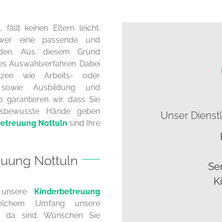
ällt keinen Eltern leicht.
hwer eine passende und
inden. Aus diesem Grund
es Auswahlverfahren. Dabei
nzen wie Arbeits- oder
 sowie Ausbildung und
garantieren wir, dass Sie
ngsbewusste Hände geben
Unser Dienstl
etreuung Nottuln
sind Ihre
euung Nottuln
Se
K
 unsere
Kinderbetreuung
lchem Umfang unsere
er da sind. Wünschen Sie