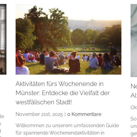
Aktivitäten fürs Wochenende in
N
Münster: Entdecke die Vielfalt der
Al
westfälischen Stadt!
Ok
November 21st, 2025
|
0 Kommentare
le
So
e
Willkommen zu unserem umfassenden Guide
un
d
für spannende Wochenendaktivitäten in
ge