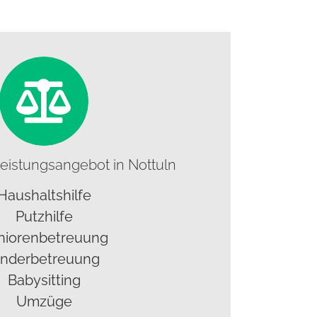
eistungsangebot in Nottuln
Haushaltshilfe
Putzhilfe
niorenbetreuung
inderbetreuung
Babysitting
Umzüge