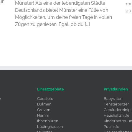
ür
Münster! Als eine der lebendigsten Städte
me
Deutschlands bietet Münster eine Fülle von
au
Möglichkeiten, um deine freien Tage in vollen
Zügen zu genießen. Egal, ob du [...]
Einsatzgebiete
Privatkunden
e
Coesfeld
Babysitter
Dülmen
Fensterputzer
Greven
Gebäudereinig
Hamm
Haushaltshilfe
Ibbenbüren
Kinderbetreuu
Lüdinghausen
Putzhilfe