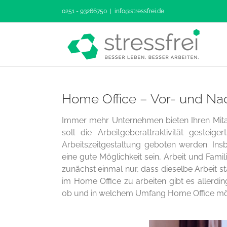
Zum
0251 - 93266750
|
info@stressfrei.de
Inhalt
springen
Home Office – Vor- und Nac
Immer mehr Unternehmen bieten Ihren Mitar
soll die Arbeitgeberattraktivität gestei
Arbeitszeitgestaltung geboten werden. In
eine gute Möglichkeit sein, Arbeit und Fami
zunächst einmal nur, dass dieselbe Arbeit st
im Home Office zu arbeiten gibt es allerd
ob und in welchem Umfang Home Office mögl