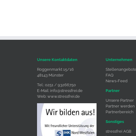
Unsere Kontaktdaten
Unternehmen
Roggenmarkt 15/16
Stellenangebot
48143 Münster
FAQ
News-Feed
Tel.: 0251 / 93266750
E-Mail:
info@stressfrei.de
Partner
Web:
www.stressfrei.de
Unsere Partner
Partner werden
Partnerbereich
Sonstiges
stressfrei AGB