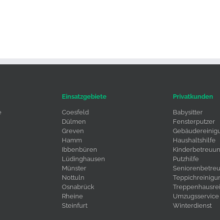
Einsatzgebiete
Privatkunden
e
Coesfeld
Babysitter
Dülmen
Fensterputzer
Greven
Gebäudereinig
Hamm
Haushaltshilfe
Ibbenbüren
Kinderbetreuu
Lüdinghausen
Putzhilfe
Münster
Seniorenbetre
Nottuln
Teppichreinigu
Osnabrück
Treppenhausre
Rheine
Umzugsservice
Steinfurt
Winterdienst