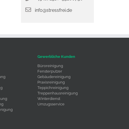
info@stressfrei.de
Gewerbliche Kunden
Büroreinigung
Fensterputzer
ung
Gebäudereinigung
Praxisreinigung
ng
Teppichreinigung
Treppenhausreinigung
uung
Winterdienst
ng
Umzugsservice
inigung