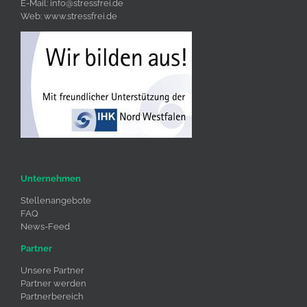
E-Mail:
info@stressfrei.de
Web:
www.stressfrei.de
Unternehmen
Stellenangebote
FAQ
News-Feed
Partner
Unsere Partner
Partner werden
Partnerbereich