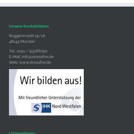
Unsere Kontaktdaten
Roggenmarkt 15/16
48143 Münster
Tel.: 0251 / 93266750
E-Mail:
info@stressfrei.de
Web:
www.stressfrei.de
Unternehmen