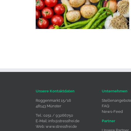
Unsere Kontaktdaten
Unternehmen
Roggenmarkt 15/16
Stellenangebot
48143 Münster
FAQ
News-Feed
Tel.: 0251 / 93266750
E-Mail:
info@stressfrei.de
Partner
Web:
www.stressfrei.de
Unsere Partner