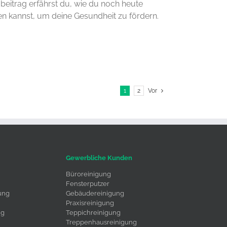
beitrag erfährst du, wie du noch heute
n kannst, um deine Gesundheit zu fördern.
1
2
Vor
Gewerbliche Kunden
Büroreinigung
Fensterputzer
ung
Gebäudereinigung
Praxisreinigung
ng
Teppichreinigung
Treppenhausreinigung