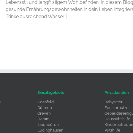
Lebensstil und langfristigem Wohlbefinden. In diesem Blog
gesunde Ernährungsgewohnheiten in dein Leben integriere
Trinke ausreichend Wasser [...]
Einsatzgebiete
Privatkunden
e
Coesfeld
Babysitter
Dülmen
Fensterputzer
Greven
Gebäudereinig
Hamm
Haushaltshilfe
Ibbenbüren
Kinderbetreuu
Lüdinghausen
Putzhilfe