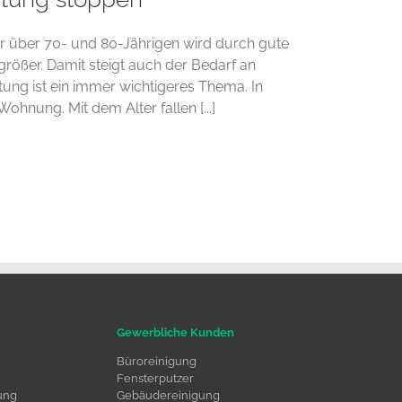
r über 70- und 80-Jährigen wird durch gute
ößer. Damit steigt auch der Bedarf an
ung ist ein immer wichtigeres Thema. In
Wohnung. Mit dem Alter fallen [...]
Gewerbliche Kunden
Büroreinigung
Fensterputzer
ung
Gebäudereinigung