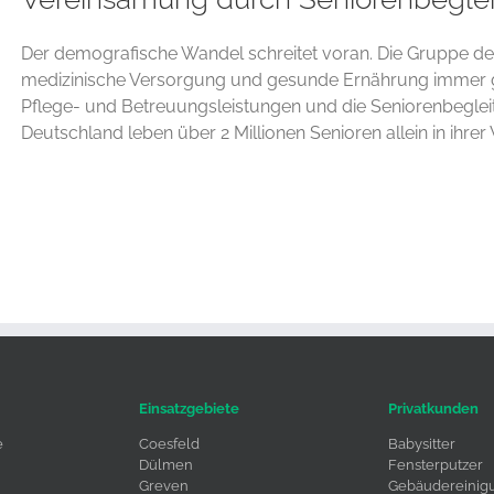
Der demografische Wandel schreitet voran. Die Gruppe de
medizinische Versorgung und gesunde Ernährung immer gr
Pflege- und Betreuungsleistungen und die Seniorenbegleit
Deutschland leben über 2 Millionen Senioren allein in ihrer 
Einsatzgebiete
Privatkunden
e
Coesfeld
Babysitter
Dülmen
Fensterputzer
Greven
Gebäudereinig