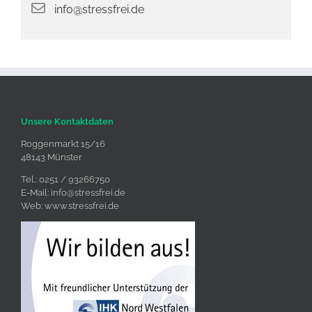
info@stressfrei.de
Unsere Kontaktdaten
Roggenmarkt 15/16
48143 Münster
Tel.: 0251 / 93266750
E-Mail:
info@stressfrei.de
Web:
www.stressfrei.de