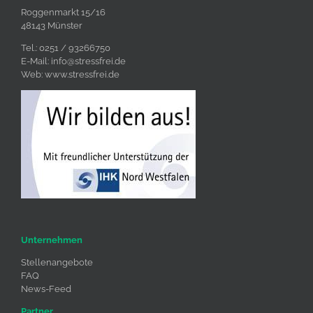
Roggenmarkt 15/16
48143 Münster
Tel.: 0251 / 93266750
E-Mail:
info@stressfrei.de
Web:
www.stressfrei.de
Unternehmen
Stellenangebote
FAQ
News-Feed
Partner