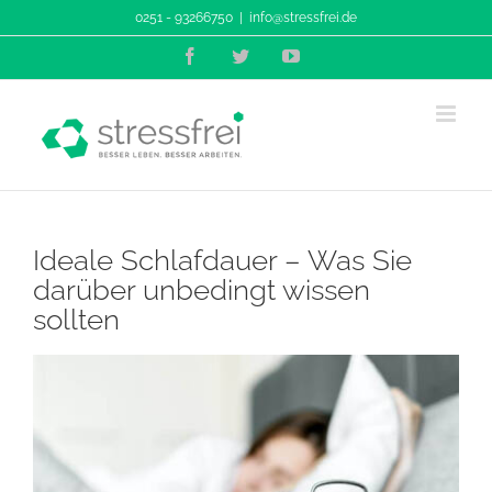
Zum
0251 - 93266750
|
info@stressfrei.de
Inhalt
Facebook
Twitter
YouTube
springen
Ideale Schlafdauer – Was Sie
darüber unbedingt wissen
sollten
Zeige
grösseres
Bild