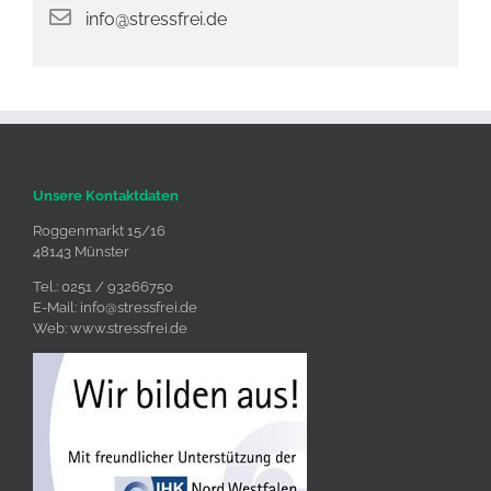
info@stressfrei.de
Unsere Kontaktdaten
Roggenmarkt 15/16
48143 Münster
Tel.: 0251 / 93266750
E-Mail:
info@stressfrei.de
Web:
www.stressfrei.de