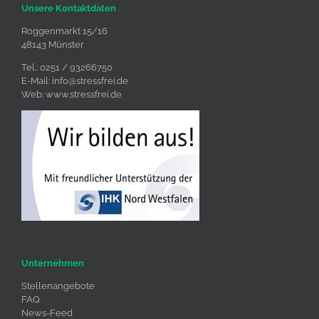
Unsere Kontaktdaten
Roggenmarkt 15/16
48143 Münster
Tel.: 0251 / 93266750
E-Mail:
info@stressfrei.de
Web:
www.stressfrei.de
Unternehmen
Stellenangebote
FAQ
News-Feed