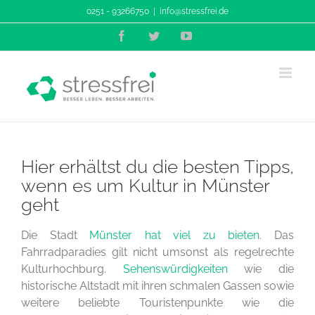
Zum
0251 - 93266750
|
info@stressfrei.de
Inhalt
Facebook
Twitter
YouTube
springen
Hier erhältst du die besten Tipps,
wenn es um Kultur in Münster
geht
Die Stadt
Münster hat viel zu bieten
. Das
Fahrradparadies gilt nicht umsonst als regelrechte
Kulturhochburg.
Sehenswürdigkeiten
wie die
historische Altstadt mit ihren schmalen Gassen sowie
weitere beliebte Touristenpunkte wie die