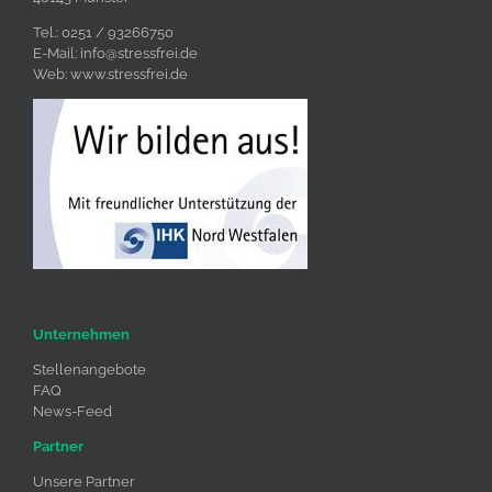
Tel.: 0251 / 93266750
E-Mail:
info@stressfrei.de
Web:
www.stressfrei.de
Unternehmen
Stellenangebote
FAQ
News-Feed
Partner
Unsere Partner