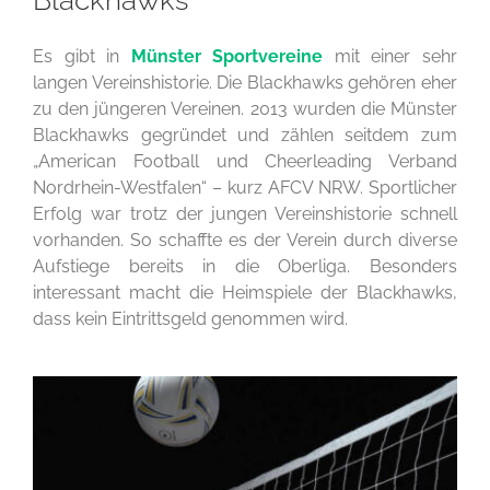
Blackhawks
Es gibt in
Münster Sportvereine
mit einer sehr
langen Vereinshistorie. Die Blackhawks gehören eher
zu den jüngeren Vereinen. 2013 wurden die Münster
Blackhawks gegründet und zählen seitdem zum
„American Football und Cheerleading Verband
Nordrhein-Westfalen“ – kurz AFCV NRW. Sportlicher
Erfolg war trotz der jungen Vereinshistorie schnell
vorhanden. So schaffte es der Verein durch diverse
Aufstiege bereits in die Oberliga. Besonders
interessant macht die Heimspiele der Blackhawks,
dass kein Eintrittsgeld genommen wird.