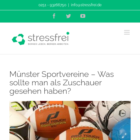
Zum
0251 - 93266750
|
info@stressfrei.de
Inhalt
Facebook
Twitter
YouTube
springen
Münster Sportvereine – Was
sollte man als Zuschauer
gesehen haben?
Zeige
grösseres
Bild