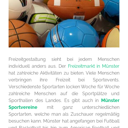
Freizeitgestaltung sieht bei jedem Menschen
individuell anders aus. Der
Freizeitmarkt in Münster
hat zahlreiche Aktivitäten zu bieten. Viele Menschen
verbringen ihre Freizeit bei Sportevents.
Verschiedenste Sportarten locken Woche für Woche
zahlreiche Menschen auf die Sportplätze und
Sporthallen des Landes. Es gibt auch in
Münster
Sportvereine
mit ganz unterschiedlichen
Sportarten, welche man als Zuschauer regelmäßig
besuchen kann. Münster hat angefangen bei Fußball
und Basketball bis hin zum American Football und