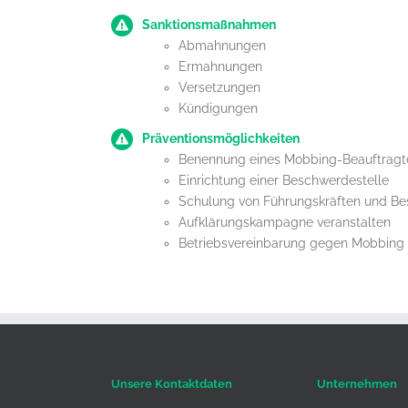
Sanktionsmaßnahmen
Abmahnungen
Ermahnungen
Versetzungen
Kündigungen
Präventionsmöglichkeiten
Benennung eines Mobbing-Beauftragt
Einrichtung einer Beschwerdestelle
Schulung von Führungskräften und Be
Aufklärungskampagne veranstalten
Betriebsvereinbarung gegen Mobbing 
Unsere Kontaktdaten
Unternehmen