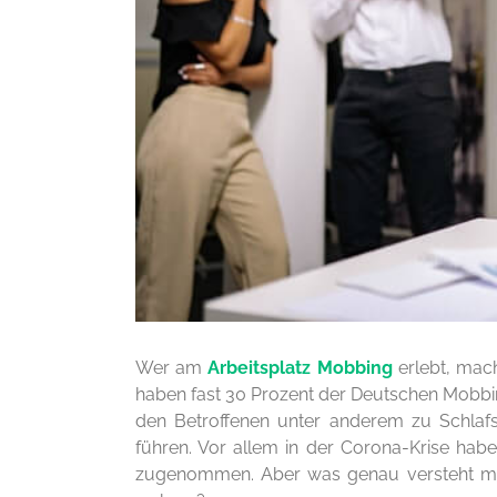
Wer am
Arbeitsplatz Mobbing
erlebt, mach
haben fast 30 Prozent der Deutschen Mobbi
den Betroffenen unter anderem zu Schlaf
führen. Vor allem in der Corona-Krise habe
zugenommen. Aber was genau versteht ma