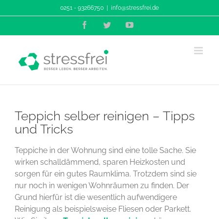
Zum
0251 - 93266750
|
info@stressfrei.de
Inhalt
Facebook
Twitter
YouTube
springen
Teppich selber reinigen – Tipps
und Tricks
Teppiche in der Wohnung sind eine tolle Sache. Sie
wirken schalldämmend, sparen Heizkosten und
sorgen für ein gutes Raumklima. Trotzdem sind sie
nur noch in wenigen Wohnräumen zu finden. Der
Grund hierfür ist die wesentlich aufwendigere
Reinigung als beispielsweise Fliesen oder Parkett.