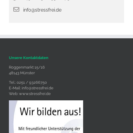
info@stressfrei.de
Unsere Kontaktdaten
Roggenmarkt 15/16
48143 Münster
Tel.: 0251 / 93266750
E-Mail:
info@stressfrei.de
Web:
www.stressfrei.de