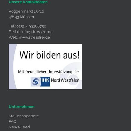
Unsere Kontaktdaten
Roggenmarkt 15/16
48143 Münster
Tel.: 0251 / 93266750
E-Mail:
info@stressfrei.de
Web:
www.stressfrei.de
Unternehmen
Stellenangebote
FAQ
News-Feed