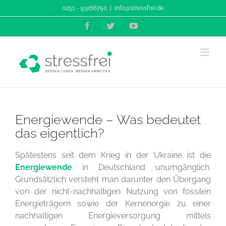
Zum
0251 - 93266750
|
info@stressfrei.de
Inhalt
Facebook
Twitter
YouTube
springen
Energiewende – Was bedeutet
das eigentlich?
Spätestens seit dem Krieg in der Ukraine ist die
Energiewende
in Deutschland unumgänglich.
Grundsätzlich versteht man darunter den Übergang
von der nicht-nachhaltigen Nutzung von fossilen
Energieträgern sowie der Kernenergie zu einer
nachhaltigen Energieversorgung mittels