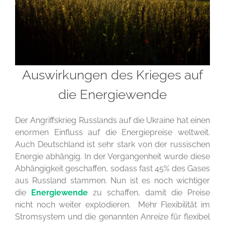
Auswirkungen des Krieges auf
die Energiewende
Der Angriffskrieg Russlands auf die Ukraine hat einen
enormen Einfluss auf die Energiepreise weltweit.
Auch Deutschland ist sehr stark von der russischen
Energie abhängig. In der Vergangenheit wurde diese
Abhängigkeit geschaffen, sodass fast 45% des Gases
aus Russland stammen. Nun ist es noch wichtiger
die
Energiewende
zu schaffen, damit die Preise
nicht noch weiter explodieren. Mehr Flexibilität im
Stromsystem und die genannten Anreize für flexibel