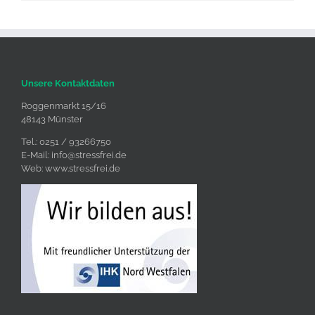
Unsere Kontaktdaten
Roggenmarkt 15/16
48143 Münster
Tel.: 0251 / 93266750
E-Mail:
info@stressfrei.de
Web:
www.stressfrei.de