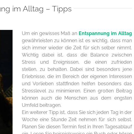
ng im Alltag – Tipps
Um ein gewisses Maß an
Entspannung im Alltag
gewährleisten zu können ist es wichtig, dass man
sich immer wieder die Zeit für sich selber nimmt.
Wichtig dabei ist, dass die Balance zwischen
Stress und Ereignissen, die einen zufrieden
stellen, zu behalten. Dabei sind besonders jene
Erlebnisse, die im Bereich der eigenen Interessen
und Vorlieben stattfinden helfen besonders das
Stresslevel zu minimieren. Einen großen Beitrag
können auch die Menschen aus dem engsten
Umfeld beitragen.
Ein weiterer Tipp ist, dass Sie sich jeden Tag in der
Woche eine Stunde Zeit nehmen für sich selbst.
Planen Sie diesen Termin fest in Ihren Tagesablauf
ein. Lesen Sie beispielsweise ein Buch oder hören