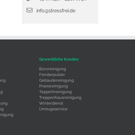
info@stressfrei.de
Gewerbliche Kunden
Büroreinigung
Fensterputzer
ung
Gebäudereinigung
Praxisreinigung
ng
Teppichreinigung
Treppenhausreinigung
uung
Winterdienst
ng
Umzugsservice
inigung