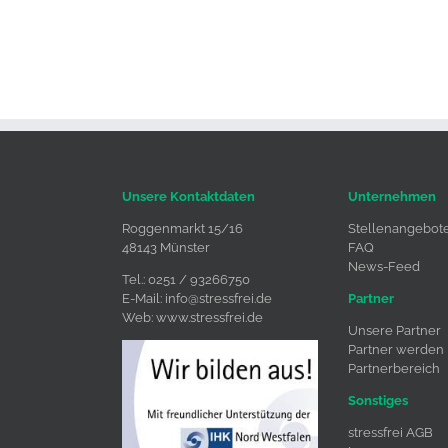
Unsere Kontaktdaten
Unternehmen
Roggenmarkt 15/16
Stellenangebot
48143 Münster
FAQ
News-Feed
Tel.: 0251 / 93266750
E-Mail:
info@stressfrei.de
Partner
Web:
www.stressfrei.de
Unsere Partner
Partner werden
Partnerbereich
Sonstiges
stressfrei AGB