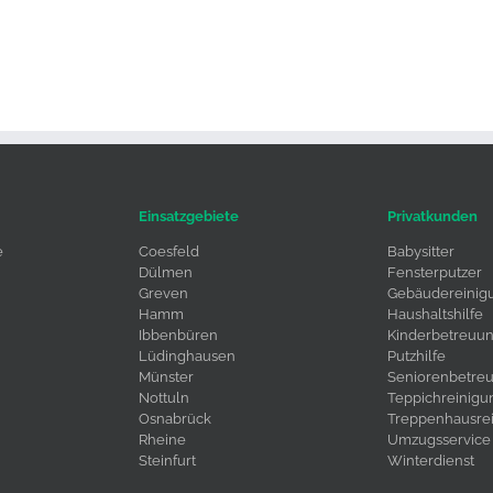
Einsatzgebiete
Privatkunden
e
Coesfeld
Babysitter
Dülmen
Fensterputzer
Greven
Gebäudereinig
Hamm
Haushaltshilfe
Ibbenbüren
Kinderbetreuu
Lüdinghausen
Putzhilfe
Münster
Seniorenbetre
Nottuln
Teppichreinigu
Osnabrück
Treppenhausre
Rheine
Umzugsservice
Steinfurt
Winterdienst