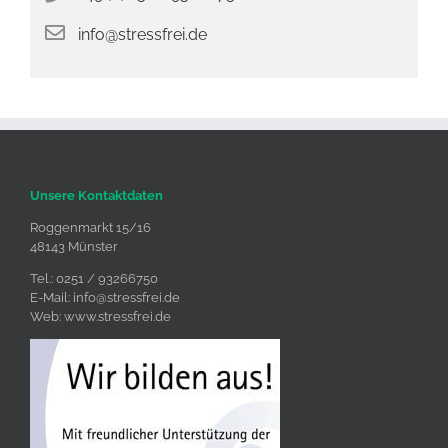
info@stressfrei.de
Unsere Kontaktdaten
Roggenmarkt 15/16
48143 Münster
Tel.: 0251 / 93266750
E-Mail:
info@stressfrei.de
Web:
www.stressfrei.de