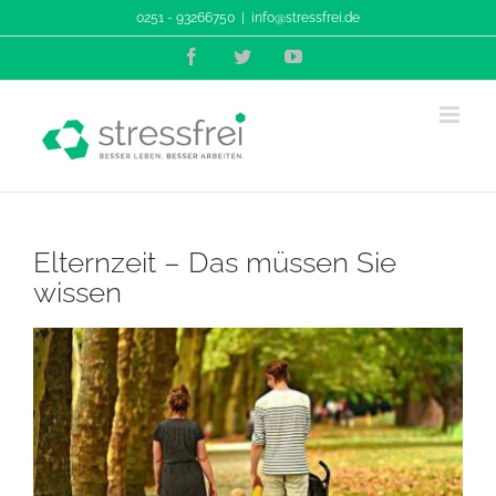
Zum
0251 - 93266750
|
info@stressfrei.de
Inhalt
Facebook
Twitter
YouTube
springen
Elternzeit – Das müssen Sie
wissen
Zeige
grösseres
Bild