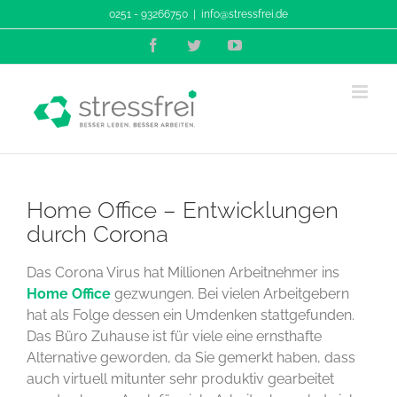
Zum
0251 - 93266750
|
info@stressfrei.de
Inhalt
Facebook
Twitter
YouTube
springen
Home Office – Entwicklungen
durch Corona
Das Corona Virus hat Millionen Arbeitnehmer ins
Home Office
gezwungen. Bei vielen Arbeitgebern
hat als Folge dessen ein Umdenken stattgefunden.
Das Büro Zuhause ist für viele eine ernsthafte
Alternative geworden, da Sie gemerkt haben, dass
auch virtuell mitunter sehr produktiv gearbeitet