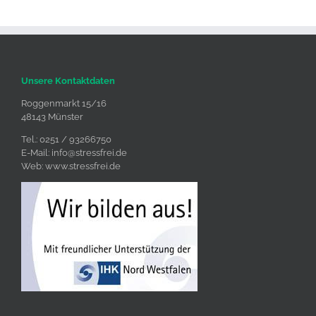
Unsere Kontaktdaten
Roggenmarkt 15/16
48143 Münster
Tel.: 0251 / 93266750
E-Mail:
info@stressfrei.de
Web:
www.stressfrei.de