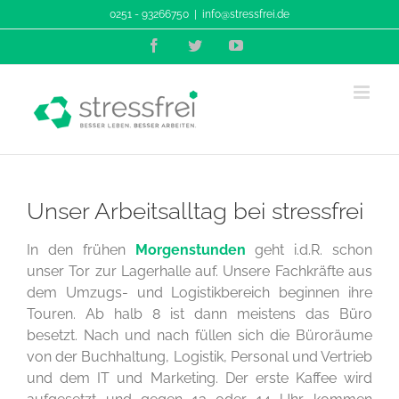
Zum
0251 - 93266750
|
info@stressfrei.de
Inhalt
Facebook
Twitter
YouTube
springen
Unser Arbeitsalltag bei stressfrei
In den frühen
Morgenstunden
geht i.d.R. schon
unser Tor zur Lagerhalle auf. Unsere Fachkräfte aus
dem Umzugs- und Logistikbereich beginnen ihre
Touren. Ab halb 8 ist dann meistens das Büro
besetzt. Nach und nach füllen sich die Büroräume
von der Buchhaltung, Logistik, Personal und Vertrieb
und dem IT und Marketing. Der erste Kaffee wird