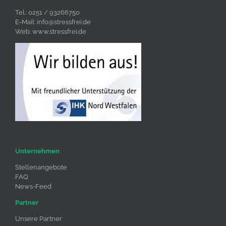
Tel.: 0251 / 93266750
E-Mail:
info@stressfrei.de
Web:
www.stressfrei.de
Unternehmen
Stellenangebote
FAQ
News-Feed
Partner
Unsere Partner