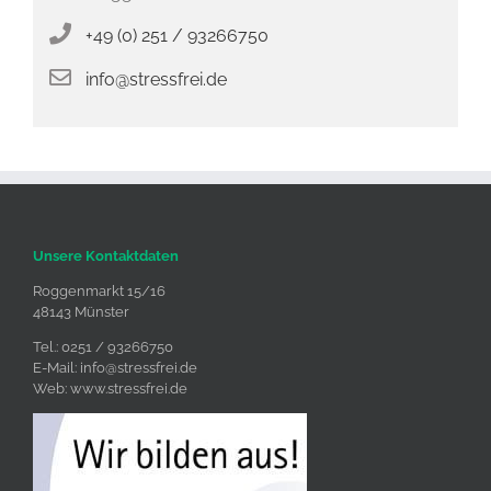
+49 (0) 251 / 93266750
info@stressfrei.de
Unsere Kontaktdaten
Roggenmarkt 15/16
48143 Münster
Tel.: 0251 / 93266750
E-Mail:
info@stressfrei.de
Web:
www.stressfrei.de