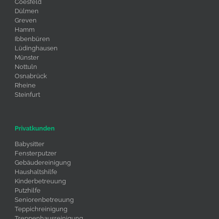
Coesfeld
Dülmen
Greven
Hamm
Ibbenbüren
Lüdinghausen
Münster
Nottuln
Osnabrück
Rheine
Steinfurt
Privatkunden
Babysitter
Fensterputzer
Gebäudereinigung
Haushaltshilfe
Kinderbetreuung
Putzhilfe
Seniorenbetreuung
Teppichreinigung
Treppenhausreinigung