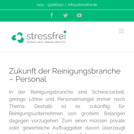
Zum
0251 - 93266750
|
info@stressfrei.de
Inhalt
Facebook
Twitter
YouTube
springen
Zukunft der Reinigungsbranche
– Personal
In der Reinigungsbranche sind Schwarzarbeit,
geringe Löhne und Personalmangel immer noch
Thema. Deshalb ist es zukünftig für
Reinigungsunternehmen von großem Belangen
dagegen vorzugehen. Zum einen müssen private
oder gewerbliche Auftraggeber davon überzeugt