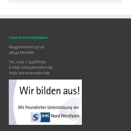
Unsere Kontaktdaten
Roggenmarkt 15/16
48143 Münster
Tel.: 0251 / 93266750
E-Mail:
info@stressfrei.de
Web:
www.stressfrei.de