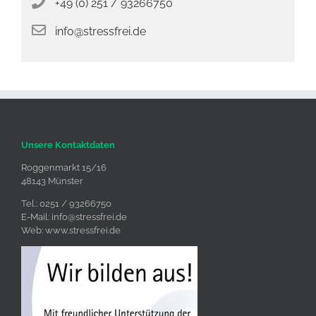
+49 (0) 251 / 93266750
info@stressfrei.de
Unsere Kontaktdaten
Roggenmarkt 15/16
48143 Münster
Tel.: 0251 / 93266750
E-Mail:
info@stressfrei.de
Web:
www.stressfrei.de