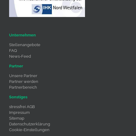
Unternehmen
Stellenangebote
FAQ
News-Feed
Partner
Unsere Partner
Partner werden
Partnerbereich
Sonstiges
stressfrei AGB
Impressum
Sitemap
Datenschutzerklärung
Cookie-Einstellungen