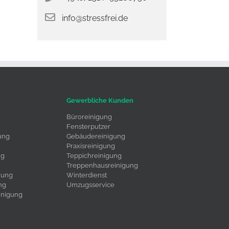
info@stressfrei.de
Gewerbliche Kunden
Büroreinigung
Fensterputzer
ung
Gebäudereinigung
Praxisreinigung
ng
Teppichreinigung
Treppenhausreinigung
uung
Winterdienst
ng
Umzugsservice
inigung