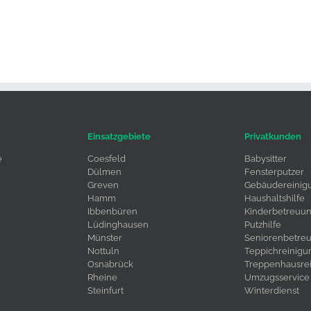
Einsatzgebiete
Privatkunden
e
Coesfeld
Babysitter
Dülmen
Fensterputzer
Greven
Gebäudereinig
Hamm
Haushaltshilfe
Ibbenbüren
Kinderbetreuu
Lüdinghausen
Putzhilfe
Münster
Seniorenbetre
Nottuln
Teppichreinigu
Osnabrück
Treppenhausre
Rheine
Umzugsservice
Steinfurt
Winterdienst