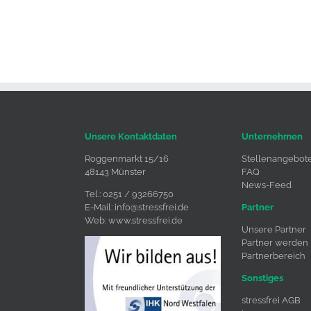
Unsere Kontaktdaten
Unternehmen
Roggenmarkt 15/16
Stellenangebot
48143 Münster
FAQ
News-Feed
Tel.: 0251 / 93266750
E-Mail:
info@stressfrei.de
Partner
Web:
www.stressfrei.de
Unsere Partner
Partner werden
Partnerbereich
Sonstiges
stressfrei AGB