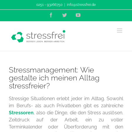
Zum
0251 - 93266750
|
info@stressfrei.de
Inhalt
Facebook
Twitter
YouTube
springen
Stressmanagement: Wie
gestalte ich meinen Alltag
stressfreier?
Stressige Situationen erlebt jeder im Alltag. Sowohl
im Berufs- als auch Privatleben gibt es zahlreiche
Stressoren
, also die Dinge, die den Stress auslösen.
Zeitdruck auf der Arbeit, ein zu voller
Terminkalender oder Überforderung mit den