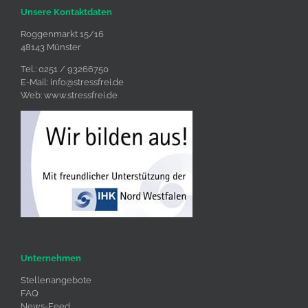
Unsere Kontaktdaten
Roggenmarkt 15/16
48143 Münster
Tel.: 0251 / 93266750
E-Mail:
info@stressfrei.de
Web:
www.stressfrei.de
Unternehmen
Stellenangebote
FAQ
News-Feed