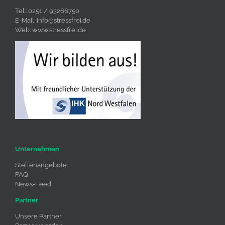
Tel.: 0251 / 93266750
E-Mail:
info@stressfrei.de
Web:
www.stressfrei.de
Unternehmen
Stellenangebote
FAQ
News-Feed
Partner
Unsere Partner