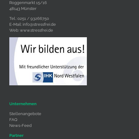
Roggenmarkt 15/16
48143 Münster
Tel.: 0251 / 93266750
E-Mail:
info@stressfrei.de
Web:
www.stressfrei.de
Unternehmen
Stellenangebote
FAQ
News-Feed
Partner