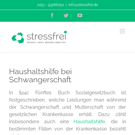
Zum
0251 - 93266750
|
info@stressfrei.de
Inhalt
Facebook
Twitter
YouTube
springen
Haushaltshilfe bei
Schwangerschaft
In §24c Fünftes Buch Sozialgesetzbuch ist
festgeschrieben, welche Leistungen man während
der Schwangerschaft und Mutterschaft von der
gesetzlichen Krankenkasse erhält. Dazu zählt
insbesondere auch eine
Haushaltshilfe
, die in
bestimmten Fällen von der Krankenkasse bezahlt