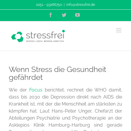
Zum
0251 - 93266750
|
info@stressfrei.de
Inhalt
Facebook
Twitter
YouTube
springen
Wenn Stress die Gesundheit
gefährdet
Wie der
Focus
berichtet, rechnet die WHO damit,
dass bis 2030 die Depression direkt nach AIDS die
Krankheit ist, mit der die Menschheit am stärksten zu
kämpfen hat. Laut Hans-Peter Unger, Chefarzt der
Abteilungen Psychiatrie und Psychotherapie an der
Asklepios Klinik Hamburg-Harburg sind gerade