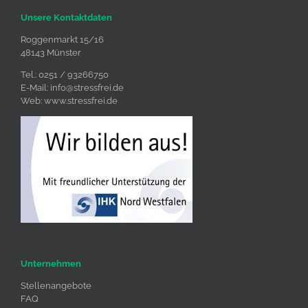
Unsere Kontaktdaten
Roggenmarkt 15/16
48143 Münster
Tel.: 0251 / 93266750
E-Mail:
info@stressfrei.de
Web:
www.stressfrei.de
Unternehmen
Stellenangebote
FAQ