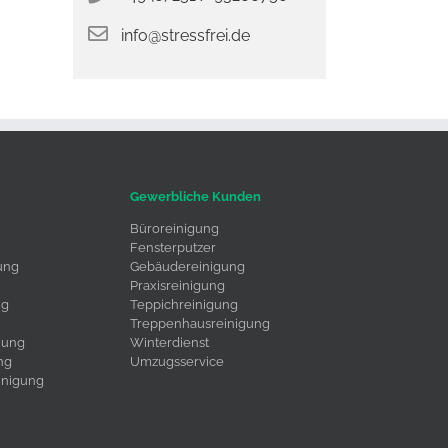
info@stressfrei.de
Gewerbliche Kunden
Büroreinigung
Fensterputzer
ung
Gebäudereinigung
Praxisreinigung
ng
Teppichreinigung
Treppenhausreinigung
uung
Winterdienst
ng
Umzugsservice
inigung