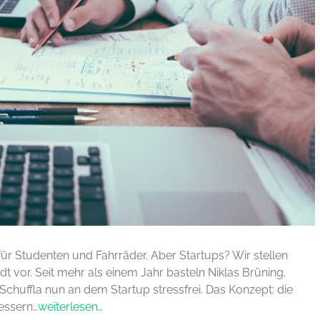
für Studenten und Fahrräder. Aber Startups? Wir stellen
 vor. Seit mehr als einem Jahr basteln Niklas Brüning,
Schuffla nun an dem Startup stressfrei. Das Konzept: die
essern…
weiterlesen…