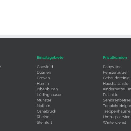
Einsatzgebiete
Privatkunden
e
Coesfeld
Babysitter
Dülmen
Fensterputzer
Greven
Gebäudereinig
Hamm
Haushaltshilfe
Ibbenbüren
Kinderbetreuu
Lüdinghausen
Putzhilfe
Münster
Seniorenbetre
Nottuln
Teppichreinigu
Osnabrück
Treppenhausre
Rheine
Umzugsservice
Steinfurt
Winterdienst