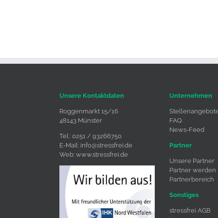
Unsere Kontaktdaten
Unternehmen
Roggenmarkt 15/16
Stellenangebot
48143 Münster
FAQ
News-Feed
Tel.: 0251 / 93266750
E-Mail:
info@stressfrei.de
Partner
Web:
www.stressfrei.de
Unsere Partner
Partner werden
Partnerbereich
Sonstiges
stressfrei AGB