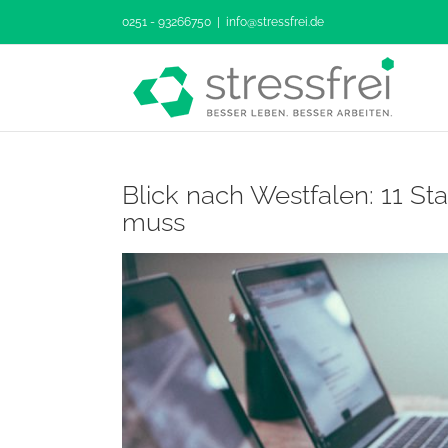
Zum
0251 - 93266750
|
info@stressfrei.de
Inhalt
springen
Blick nach Westfalen: 11 S
muss
Zeige
grösseres
Bild