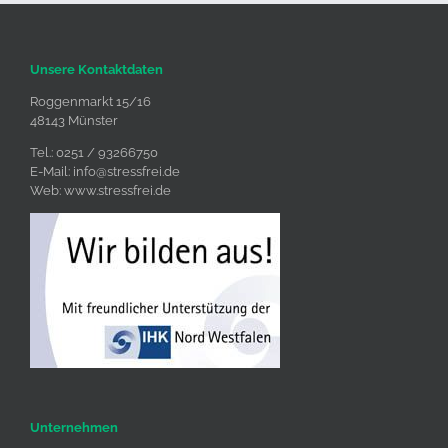
Unsere Kontaktdaten
Roggenmarkt 15/16
48143 Münster
Tel.: 0251 / 93266750
E-Mail:
info@stressfrei.de
Web:
www.stressfrei.de
Unternehmen