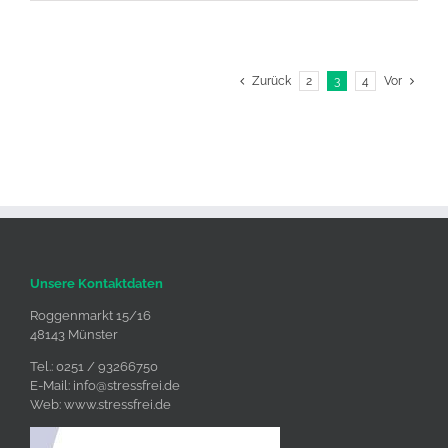
Zurück
2
3
4
Vor
Unsere Kontaktdaten
Roggenmarkt 15/16
48143 Münster
Tel.: 0251 / 93266750
E-Mail:
info@stressfrei.de
Web:
www.stressfrei.de