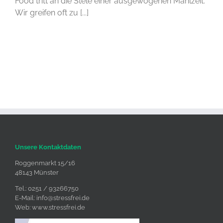
Food tritt an die Stele einer ausgewogenen Mahlzeit.
Wir greifen oft zu [...]
Unsere Kontaktdaten
Roggenmarkt 15/16
48143 Münster
Tel.: 0251 / 93266750
E-Mail:
info@stressfrei.de
Web:
www.stressfrei.de