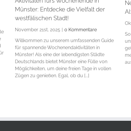
Aktivitäten fürs Wochenende in
N
Münster: Entdecke die Vielfalt der
Al
westfälischen Stadt!
Ok
November 21st, 2025
|
0 Kommentare
le
So
e
Willkommen zu unserem umfassenden Guide
un
d
für spannende Wochenendaktivitäten in
ge
ür
Münster! Als eine der lebendigsten Städte
me
Deutschlands bietet Münster eine Fülle von
au
Möglichkeiten, um deine freien Tage in vollen
Zügen zu genießen. Egal, ob du [...]