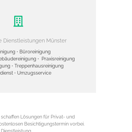
 Dienstleistungen Münster
inigung
•
Büroreinigung
ebäudereinigung
•
Praxisreinigung
igung
•
Treppenhausreinigung
dienst
•
Umzugsservice
r schaffen Lösungen für Privat- und
stenlosen Besichtigungstermin vorbei.
Dienstleistung.