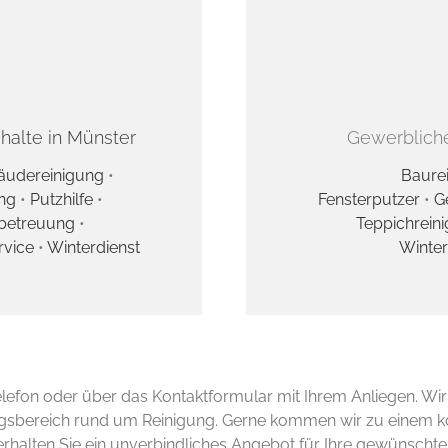
shalte in Münster
Gewerbliche
äudereinigung
•
Baure
ng
•
Putzhilfe
•
Fensterputzer
•
G
betreuung
•
Teppichrein
rvice
•
Winterdienst
Winter
elefon oder über das Kontaktformular mit Ihrem Anliegen. Wi
sbereich rund um Reinigung. Gerne kommen wir zu einem ko
rhalten Sie ein unverbindliches Angebot für Ihre gewünschte 