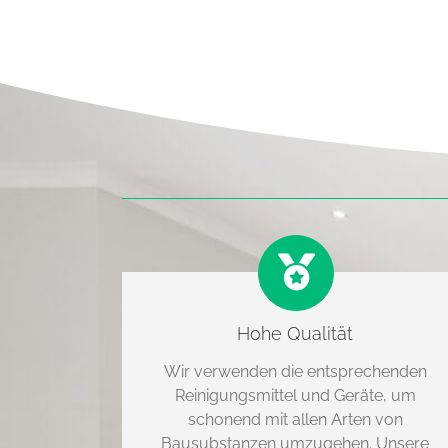
Hohe Qualität
Wir verwenden die entsprechenden
Reinigungsmittel und Geräte, um
schonend mit allen Arten von
Bausubstanzen umzugehen. Unsere