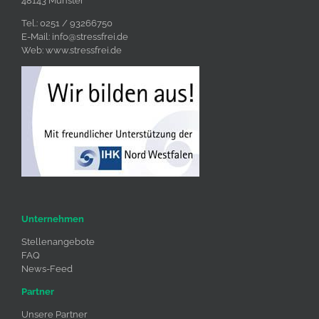
48143 Münster
Tel.: 0251 / 93266750
E-Mail:
info@stressfrei.de
Web:
www.stressfrei.de
Unternehmen
Stellenangebote
FAQ
News-Feed
Partner
Unsere Partner