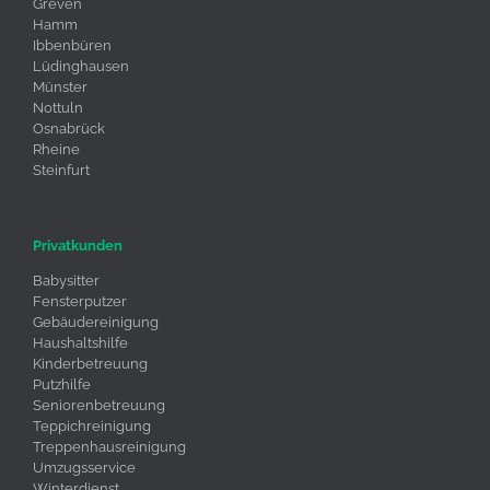
Greven
Hamm
Ibbenbüren
Lüdinghausen
Münster
Nottuln
Osnabrück
Rheine
Steinfurt
Privatkunden
Babysitter
Fensterputzer
Gebäudereinigung
Haushaltshilfe
Kinderbetreuung
Putzhilfe
Seniorenbetreuung
Teppichreinigung
Treppenhausreinigung
Umzugsservice
Winterdienst