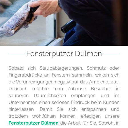
Fensterputzer Dülmen
Sobald sich Staubablagerungen, Schmutz oder
Fingerabdrücke an Fenstern sammeln, wirken sich
die Verunreinigungen negativ auf das Ambiente aus.
Dennoch möchte man Zuhause Besucher in
sauberen Räumlichkeiten empfangen und im
Unternehmen einen seriösen Eindruck beim Kunden
hinterlassen. Damit Sie sich entspannen und
trotzdem wohlfühlen können, erledigen unsere
Fensterputzer Dülmen
die Arbeit für Sie. Sowohl in