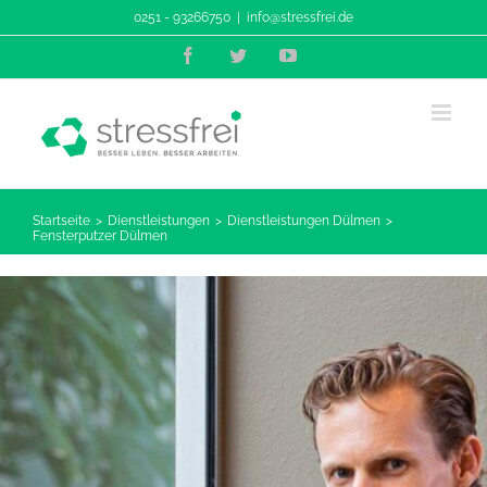
Zum
0251 - 93266750
|
info@stressfrei.de
Inhalt
Facebook
Twitter
YouTube
springen
Startseite
Dienstleistungen
Dienstleistungen Dülmen
Fensterputzer Dülmen