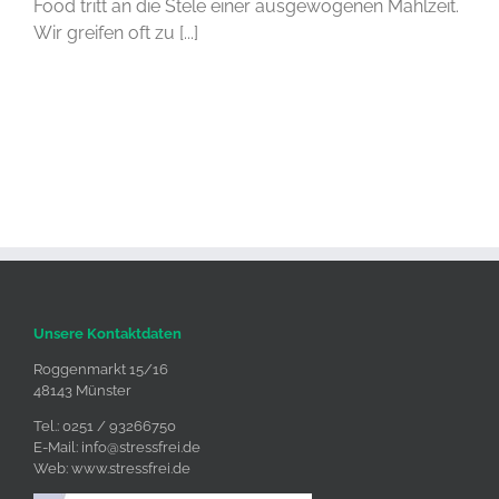
Food tritt an die Stele einer ausgewogenen Mahlzeit.
Wir greifen oft zu [...]
Unsere Kontaktdaten
Roggenmarkt 15/16
48143 Münster
Tel.: 0251 / 93266750
E-Mail:
info@stressfrei.de
Web:
www.stressfrei.de