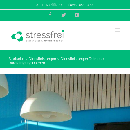
Zum
0251 - 93266750
|
info@stressfrei.de
Inhalt
Facebook
Twitter
YouTube
springen
Startseite
Dienstleistungen
Dienstleistungen Dülmen
Büroreinigung Dülmen