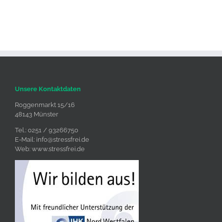
Unsere Kontaktdaten
Roggenmarkt 15/16
48143 Münster
Tel.: 0251 / 93266750
E-Mail:
info@stressfrei.de
Web:
www.stressfrei.de