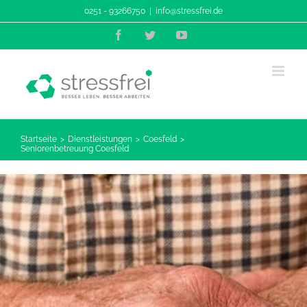
Zum
0251 - 93266750
|
info@stressfrei.de
Inhalt
Facebook
Twitter
YouTube
springen
Startseite
Dienstleistungen
Coesfeld
Seniorenbetreuung Coesfeld