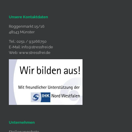
Unsere Kontaktdaten
Roggenmarkt 15/16
48143 Münster
Tel.: 0251 / 93266750
E-Mail:
info@stressfrei.de
Web:
www.stressfrei.de
Unternehmen
Stellenangebote