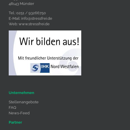
48143 Münster
Tel.: 0251 / 93266750
E-Mail:
info@stressfrei.de
Web:
www.stressfrei.de
Unternehmen
Stellenangebote
FAQ
News-Feed
Partner