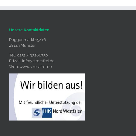
Unsere Kontaktdaten
Roggenmarkt 15/16
48143 Münster
Tel.: 0251 / 93266750
E-Mail:
info@stressfrei.de
Web:
www.stressfrei.de