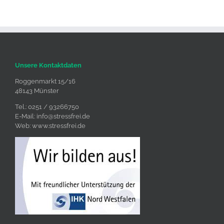
Unsere Kontaktdaten
Roggenmarkt 15/16
48143 Münster
Tel.: 0251 / 93266750
E-Mail:
info@stressfrei.de
Web:
www.stressfrei.de