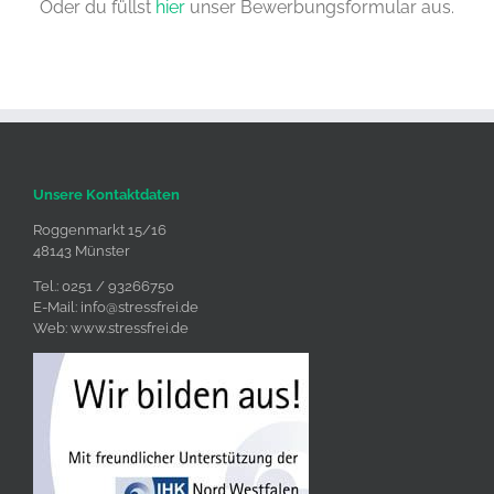
Oder du füllst
hier
unser Bewerbungsformular aus.
Unsere Kontaktdaten
Roggenmarkt 15/16
48143 Münster
Tel.: 0251 / 93266750
E-Mail:
info@stressfrei.de
Web:
www.stressfrei.de